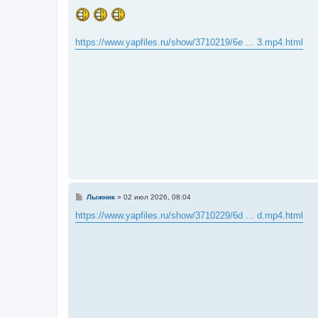
о
о
б
щ
е
https://www.yapfiles.ru/show/3710219/6e ... 3.mp4.html
н
и
е
С
Лыжник
»
02 июл 2026, 08:04
о
о
https://www.yapfiles.ru/show/3710229/6d ... d.mp4.html
б
щ
е
н
и
е