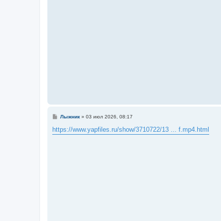
е
н
и
е
С
Лыжник
»
03 июл 2026, 08:17
о
о
https://www.yapfiles.ru/show/3710722/13 ... f.mp4.html
б
щ
е
н
и
е