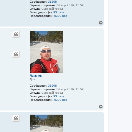
у
Сообщения:
31608
Зарегистрирован:
06 апр 2016, 15:59
Откуда:
Суровый город
Благодарил (а):
93 раза
Поблагодарили:
6399 раз
В
е
р
Цитата
н
у
т
ь
с
я
к
н
а
ч
Лыжник
а
Дон
л
у
Сообщения:
31608
Зарегистрирован:
06 апр 2016, 15:59
Откуда:
Суровый город
Благодарил (а):
93 раза
Поблагодарили:
6399 раз
В
е
р
Цитата
н
у
т
ь