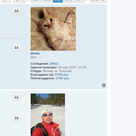
Цитата
dimka
Дон
Сообщения:
28842
Зарегистрирован:
04 апр 2016, 10:48
Откуда:
Москва, м. Тульская
Благодарил (а):
8799 раз
Поблагодарили:
3766 раз
В
е
р
Цитата
н
у
т
ь
с
я
к
н
а