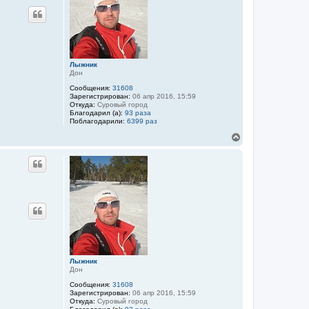
с
я
к
н
а
ч
Лыжник
а
Дон
л
у
Сообщения:
31608
Зарегистрирован:
06 апр 2016, 15:59
Откуда:
Суровый город
Благодарил (а):
93 раза
Поблагодарили:
6399 раз
В
е
р
Цитата
н
у
т
ь
с
я
к
н
а
ч
Лыжник
а
Дон
л
у
Сообщения:
31608
Зарегистрирован:
06 апр 2016, 15:59
Откуда:
Суровый город