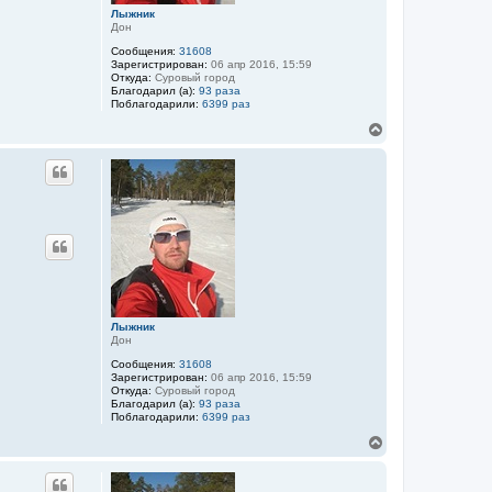
ч
Лыжник
а
Дон
л
у
Сообщения:
31608
Зарегистрирован:
06 апр 2016, 15:59
Откуда:
Суровый город
Благодарил (а):
93 раза
Поблагодарили:
6399 раз
В
е
р
Цитата
н
у
т
ь
с
я
к
н
а
ч
Лыжник
а
Дон
л
у
Сообщения:
31608
Зарегистрирован:
06 апр 2016, 15:59
Откуда:
Суровый город
Благодарил (а):
93 раза
Поблагодарили:
6399 раз
В
е
р
Цитата
н