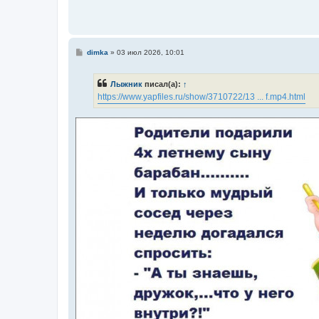
С
dimka
»
03 июл 2026, 10:01
о
о
б
Лыжник
писал(а):
↑
щ
е
https://www.yapfiles.ru/show/3710722/13 ... f.mp4.html
н
и
е