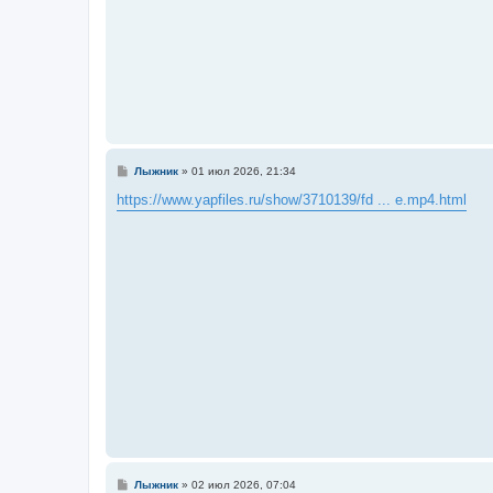
С
Лыжник
»
01 июл 2026, 21:34
о
о
https://www.yapfiles.ru/show/3710139/fd ... e.mp4.html
б
щ
е
н
и
е
С
Лыжник
»
02 июл 2026, 07:04