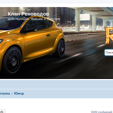
Клан Реноводов
действующих, бывших и будущих
лталка
Юмор
оиск
Расширенный поиск
9309 сообщений