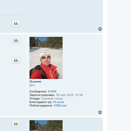
В
е
р
Цитата
н
у
т
ь
с
я
к
н
а
ч
Лыжник
а
Дон
л
у
Сообщения:
31608
Зарегистрирован:
06 апр 2016, 15:59
Откуда:
Суровый город
Благодарил (а):
93 раза
Поблагодарили:
6399 раз
В
е
р
Цитата
н
у