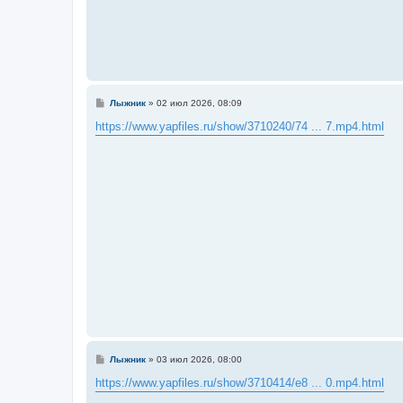
С
Лыжник
»
02 июл 2026, 08:09
о
о
https://www.yapfiles.ru/show/3710240/74 ... 7.mp4.html
б
щ
е
н
и
е
С
Лыжник
»
03 июл 2026, 08:00
о
о
https://www.yapfiles.ru/show/3710414/e8 ... 0.mp4.html
б
щ