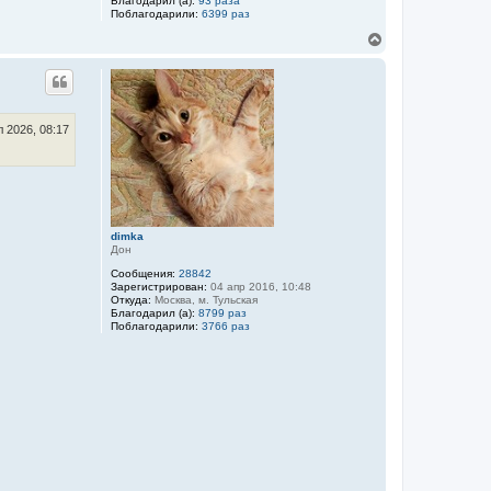
Благодарил (а):
93 раза
Поблагодарили:
6399 раз
В
е
р
Цитата
н
у
т
ь
 2026, 08:17
с
я
к
н
а
ч
dimka
а
Дон
л
у
Сообщения:
28842
Зарегистрирован:
04 апр 2016, 10:48
Откуда:
Москва, м. Тульская
Благодарил (а):
8799 раз
Поблагодарили:
3766 раз