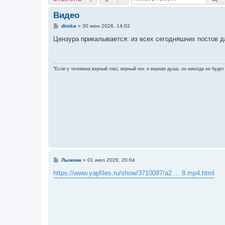
Видео
С
dimka
»
30 июн 2026, 14:02
о
о
Цензура прикалывается: из всех сегодняшних постов д
б
щ
е
н
и
"Если у человека верный глаз, верный нос и верная душа, он никогда не будет
е
С
Лыжник
»
01 июл 2026, 20:04
о
о
https://www.yapfiles.ru/show/3710087/a2 ... 8.mp4.html
б
щ
е
н
и
е