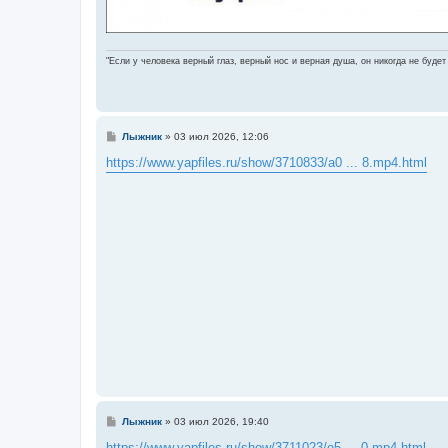
"Если у человека верный глаз, верный нос и верная душа, он никогда не будет
С
Лыжник
»
03 июл 2026, 12:06
о
о
https://www.yapfiles.ru/show/3710833/a0 ... 8.mp4.html
б
щ
е
н
и
е
С
Лыжник
»
03 июл 2026, 19:40
о
о
https://www.yapfiles.ru/show/3711023/e5 ... 0.mp4.html