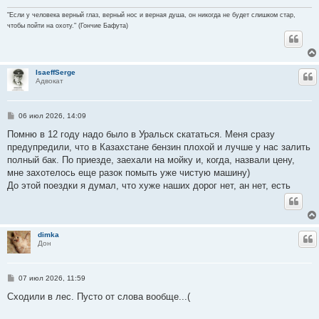
"Если у человека верный глаз, верный нос и верная душа, он никогда не будет слишком стар,
чтобы пойти на охоту." (Гончие Бафута)
IsaeffSerge
Ц
Адвокат
С
06 июл 2026, 14:09
о
о
Помню в 12 году надо было в Уральск скататься. Меня сразу
б
предупредили, что в Казахстане бензин плохой и лучше у нас залить
щ
е
полный бак. По приезде, заехали на мойку и, когда, назвали цену,
н
мне захотелось еще разок помыть уже чистую машину)
и
е
До этой поездки я думал, что хуже наших дорог нет, ан нет, есть
dimka
Ц
Дон
С
07 июл 2026, 11:59
о
о
Сходили в лес. Пусто от слова вообще...(
б
щ