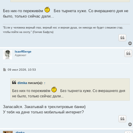
и
е
Без них-то переживём
Без тырнета хуже. Со вчерашнего дня не
было, только сейчас дали...
"Если у человека верный глаз, верный нос и верная душа, он никогда не будет слишком стар,
чтобы пойти на охоту." (Гончие Бафута)
IsaeffSerge
Ц
Адвокат
С
09 июл 2026, 10:53
о
о
б
dimka
писал(а):
↑
щ
е
Без них-то переживём
Без тырнета хуже. Со вчерашнего дня
н
и
не было, только сейчас дали...
е
Запасайся. Закатывай в трехлитровые банки)
У тебя на даче только мобильный интернет?
dimka