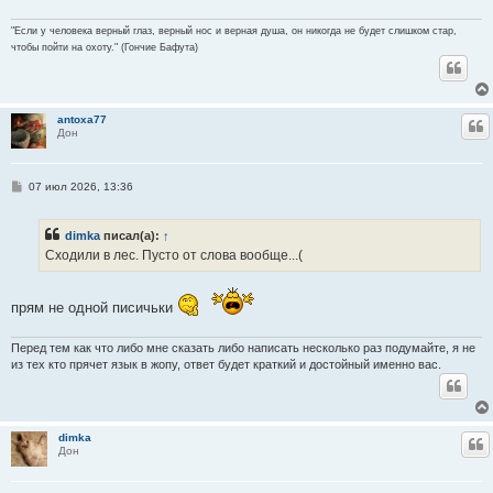
е
н
и
"Если у человека верный глаз, верный нос и верная душа, он никогда не будет слишком стар,
е
чтобы пойти на охоту." (Гончие Бафута)
antoxa77
Ц
Дон
С
07 июл 2026, 13:36
о
о
б
dimka
писал(а):
↑
щ
е
Сходили в лес. Пусто от слова вообще...(
н
и
е
прям не одной писичьки
Перед тем как что либо мне сказать либо написать несколько раз подумайте, я не
из тех кто прячет язык в жопу, ответ будет краткий и достойный именно вас.
dimka
Ц
Дон