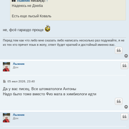
Лыжник
писал(а):
↑
щ
е
Надеюсь не Дзюба
н
и
е
Есть еще лысый Коваль
не, фсё гараздо проще
Перед тем как что либо мне сказать либо написать несколько раз подумайте, я не
из тех кто прячет язык в жопу, ответ будет краткий и достойный именно вас.
Лыжник
Ц
Дон
С
05 июл 2026, 23:40
о
о
Да у вас писец. Все штоматологи Антоны
б
Надо было тоже вместо Физ мата в химбиологи идти
щ
е
н
и
е
Лыжник
Ц
Дон