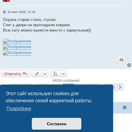
С
10 июл 2026, 11:18
о
о
Охрана старая стала, глухая.
б
Спит у двери на прохладном коврике.
щ
е
Всю хату можно вынести вместе с караульным))
н
и
е
Ответить
64318 сообщений
Страница
2564
из
2573
1
2562
2563
2564
2565
2566
2573
Пред.
След
…
…
Этот сайт использует cookies для
обеспечения своей корректной работы.
Форум Клана Реноводов
Клан Реноводов
Подробнее
Согласен
Создано на основе
phpBB
® Forum Software © phpBB Limited
Русская поддержка phpBB