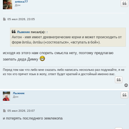
antoxa77
Ц
Дон
С
05 июл 2026, 23:05
о
о
б
Лыжник
писал(а):
↑
щ
е
Антон - имя имеет древнегреческие корни и может происходить от
н
форм ἀντέω, ἀντάω («состязаться», «вступать в бой»).
и
е
исходя из этого нам спорить смысла нету, поэтому предлагаю
заепать деда Димку
Перед тем как что либо мне сказать либо написать несколько раз подумайте, я не
из тех кто прячет язык в жопу, ответ будет краткий и достойный именно вас.
Лыжник
Ц
Дон
С
05 июл 2026, 23:07
о
о
и потерять последнего землекопа
б
щ
е