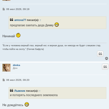
С
06 июл 2026, 09:19
о
о
б
antoxa77
писал(а):
↑
щ
е
предлагаю заепать деда Димку
н
и
е
Начинай
"Если у человека верный глаз, верный нос и верная душа, он никогда не будет слишком стар,
чтобы пойти на охоту." (Гончие Бафута)
dimka
Ц
Дон
С
06 июл 2026, 09:20
о
о
б
Лыжник
писал(а):
↑
щ
е
и потерять последнего землекопа
н
и
е
Не дождётесь