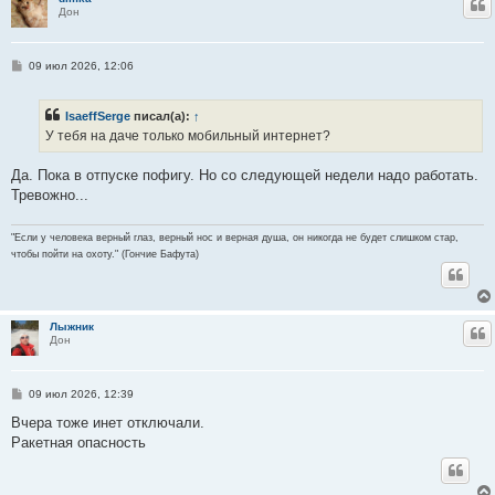
Ц
Дон
С
09 июл 2026, 12:06
о
о
б
IsaeffSerge
писал(а):
↑
щ
е
У тебя на даче только мобильный интернет?
н
и
е
Да. Пока в отпуске пофигу. Но со следующей недели надо работать.
Тревожно...
"Если у человека верный глаз, верный нос и верная душа, он никогда не будет слишком стар,
чтобы пойти на охоту." (Гончие Бафута)
Лыжник
Ц
Дон
С
09 июл 2026, 12:39
о
о
Вчера тоже инет отключали.
б
Ракетная опасность
щ
е
н
и