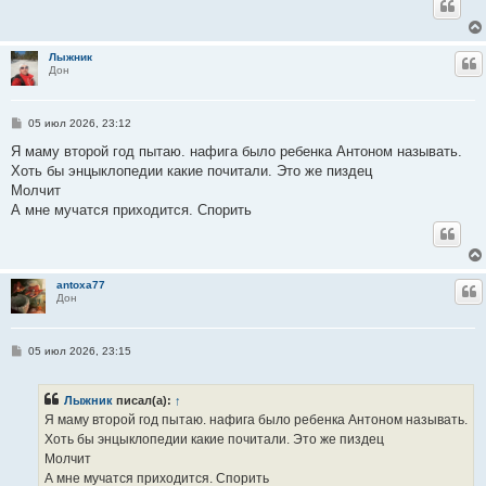
н
и
е
Лыжник
Ц
Дон
С
05 июл 2026, 23:12
о
о
Я маму второй год пытаю. нафига было ребенка Антоном называть.
б
Хоть бы энцыклопедии какие почитали. Это же пиздец
щ
е
Молчит
н
А мне мучатся приходится. Спорить
и
е
antoxa77
Ц
Дон
С
05 июл 2026, 23:15
о
о
б
Лыжник
писал(а):
↑
щ
е
Я маму второй год пытаю. нафига было ребенка Антоном называть.
н
Хоть бы энцыклопедии какие почитали. Это же пиздец
и
е
Молчит
А мне мучатся приходится. Спорить