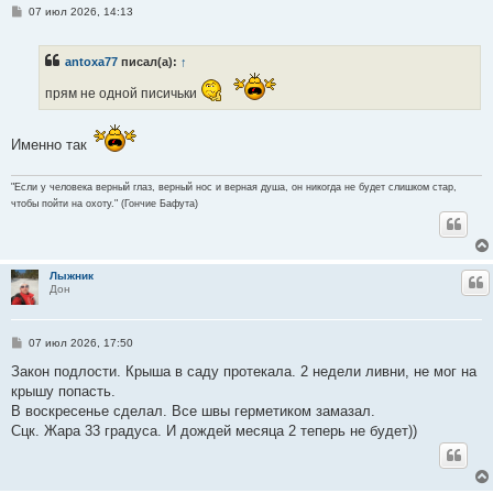
С
07 июл 2026, 14:13
о
о
б
antoxa77
писал(а):
↑
щ
е
н
прям не одной писичьки
и
е
Именно так
"Если у человека верный глаз, верный нос и верная душа, он никогда не будет слишком стар,
чтобы пойти на охоту." (Гончие Бафута)
Лыжник
Ц
Дон
С
07 июл 2026, 17:50
о
о
Закон подлости. Крыша в саду протекала. 2 недели ливни, не мог на
б
крышу попасть.
щ
е
В воскресенье сделал. Все швы герметиком замазал.
н
Сцк. Жара 33 градуса. И дождей месяца 2 теперь не будет))
и
е