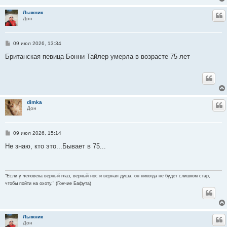
е
Лыжник
Ц
Дон
С
09 июл 2026, 13:34
о
о
Британская певица Бонни Тайлер умерла в возрасте 75 лет
б
щ
е
н
и
е
dimka
Ц
Дон
С
09 июл 2026, 15:14
о
о
Не знаю, кто это...Бывает в 75...
б
щ
е
н
и
"Если у человека верный глаз, верный нос и верная душа, он никогда не будет слишком стар,
е
чтобы пойти на охоту." (Гончие Бафута)
Лыжник
Ц
Дон