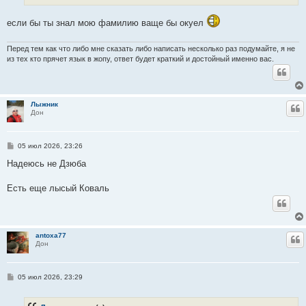
если бы ты знал мою фамилию ваще бы окуел
Перед тем как что либо мне сказать либо написать несколько раз подумайте, я не
из тех кто прячет язык в жопу, ответ будет краткий и достойный именно вас.
Лыжник
Ц
Дон
С
05 июл 2026, 23:26
о
о
Надеюсь не Дзюба
б
щ
е
Есть еще лысый Коваль
н
и
е
antoxa77
Ц
Дон
С
05 июл 2026, 23:29
о
о
б