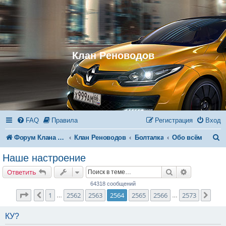
Клан Реноводов
FAQ
Правила
Регистрация
Вход
П
Форум Клана Реноводов
Клан Реноводов
Болталка
Обо всём
о
Наше настроение
и
Поиск
Расширенн
Ответить
с
64318 сообщений
к
Страница
2564
из
2573
1
2562
2563
2564
2565
2566
2573
Пред.
След
…
…
КУ?