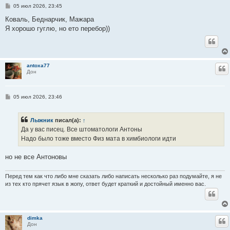
С
05 июл 2026, 23:45
о
о
Коваль, Беднарчик, Мажара
б
Я хорошо гуглю, но ето перебор))
щ
е
н
и
е
antoxa77
Ц
Дон
С
05 июл 2026, 23:46
о
о
б
Лыжник
писал(а):
↑
щ
е
Да у вас писец. Все штоматологи Антоны
н
Надо было тоже вместо Физ мата в химбиологи идти
и
е
но не все Антоновы
Перед тем как что либо мне сказать либо написать несколько раз подумайте, я не
из тех кто прячет язык в жопу, ответ будет краткий и достойный именно вас.
dimka
Ц
Дон