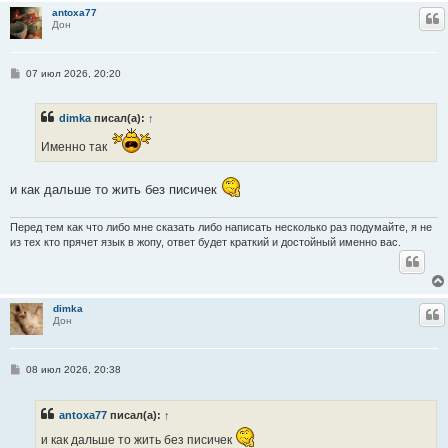
antoxa77
Ц
Дон
С
07 июл 2026, 20:20
о
о
б
dimka
писал(а):
↑
щ
е
н
Именно так
и
е
и как дальше то жить без писичек
Перед тем как что либо мне сказать либо написать несколько раз подумайте, я не
из тех кто прячет язык в жопу, ответ будет краткий и достойный именно вас.
dimka
Ц
Дон
С
08 июл 2026, 20:38
о
о
б
antoxa77
писал(а):
↑
щ
е
и как дальше то жить без писичек
н